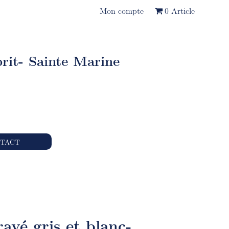
Mon compte
0 Article
rit- Sainte Marine
TACT
ayé gris et blanc-