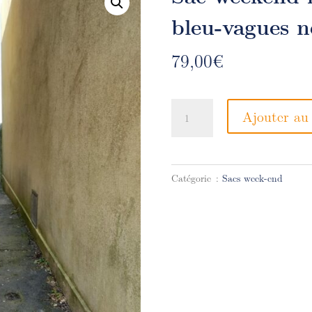
bleu-vagues n
79,00
€
quantité
Ajouter au
de
Sac
weekend-
rayé
Catégorie :
Sacs week-end
gris
et
blanc-
bleu-
vagues
noires.