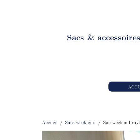
Sacs & accessoire
ACCU
Accueil
/
Sacs week-end
/ Sac weekend-rayé g