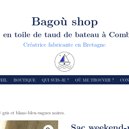
Bagoù shop
s en toile de taud de bateau
à Comb
Créatrice fabricante en Bretagne
EIL
BOUTIQUE
QUI SUIS-JE ?
OÙ ME TROUVER ?
CON
ris et blanc-bleu-vagues noires.
Sac weekend-r