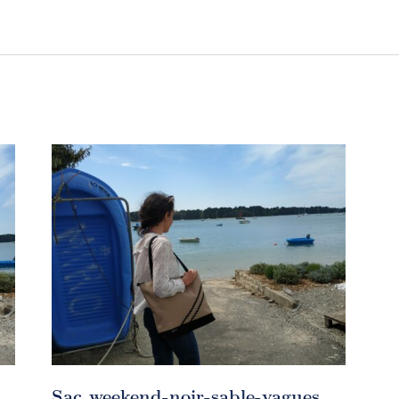
-
Sac weekend-noir-sable-vagues