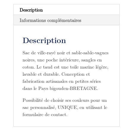
et
sable-
Description
sable-
Informations complémentaires
vagues
noires.
Description
Sac de ville-rayé noir et sable-sable-vagues
noires, une poche intérieure, sangles en
coton. Le taud est une toile marine légère,
lavable et durable. Conception et
fabrication artisanales en petites séries
dans le Pays bigouden-BRETAGNE.
Possibilité de choisir ses couleurs pour un
sac personnalisé, UNIQUE, en utilisant le
formulaire de contact.