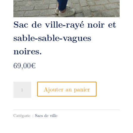
Sac de ville-rayé noir et
sable-sable-vagues
noires.
69,00
€
quantité
Ajouter au panier
de
Sac
de
ville-
Catégorie :
Sacs de ville
rayé
noir