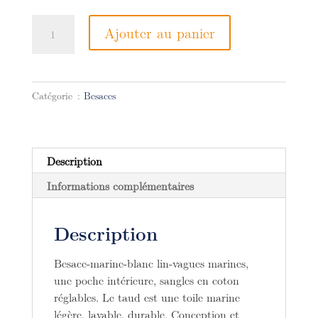
quantité
Ajouter au panier
de
Besace-
marine-
blanc
Catégorie :
Besaces
lin-
vagues
marines-
Description
Informations complémentaires
Description
Besace-marine-blanc lin-vagues marines,
une poche intérieure, sangles en coton
réglables. Le taud est une toile marine
légère, lavable, durable. Conception et